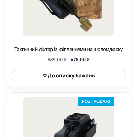
Тактичний ліхтар із кріпленнями на шолом/каску
Оригінальна
Поточна
689,00
₴
475,00
₴
ціна:
ціна:
689,00 ₴.
475,00 ₴.
До списку бажань
РОЗПРОДАЖ!