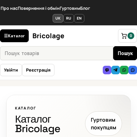
Перейти
Про нас
Повернення і обмін
Гуртовим
Блог
до
вмісту
UK
RU
EN
Bricolage
☰
Каталог
0
Пошук
Пошук
товарів
Увійти
Реєстрація
КАТАЛОГ
Каталог
Гуртовим
Bricolage
покупцям