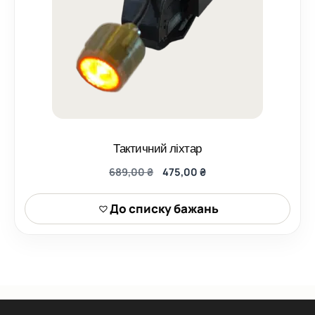
Тактичний ліхтар
Оригінальна
Поточна
689,00
₴
475,00
₴
ціна:
ціна:
689,00 ₴.
475,00 ₴.
До списку бажань