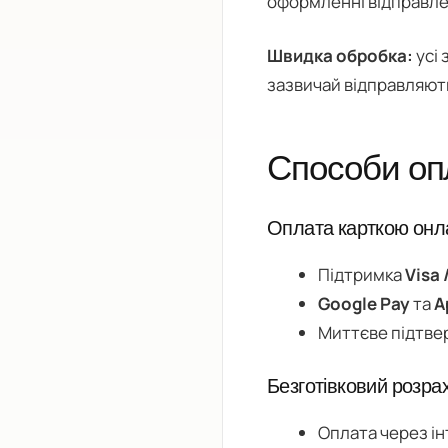
оформленні відправле
Швидка обробка:
усі
зазвичай відправляють
Способи оп
Оплата карткою он
Підтримка
Visa 
Google Pay
та
A
Миттєве підтве
Безготівковий розра
Оплата через ін