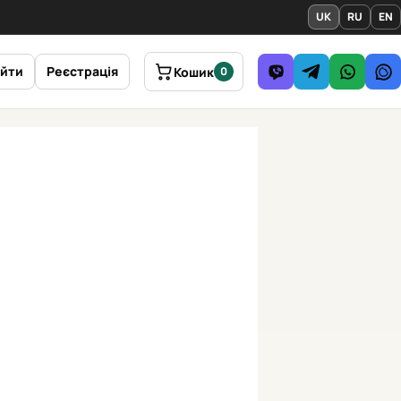
UK
RU
EN
ійти
Реєстрація
Кошик
0