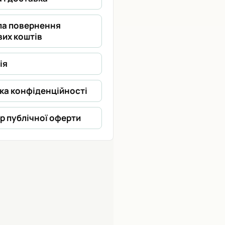
ла повернення
их коштів
ія
ка конфіденційності
р публічної оферти