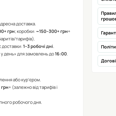
Прави
грошов
адресна доставка.
00+ грн
; коробки:
~150–300+ грн
+
Гарант
баритів/тарифів).
с доставки:
1–3 робочі дні
.
Політи
 у день» для замовлень до
16:00
.
Догові
ілення або кур’єром.
 грн
+ (залежно від тарифів і
пного робочого дня.