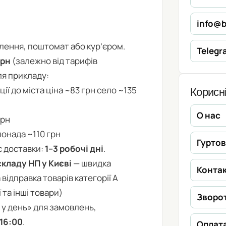
info@b
ілення, поштомат або кур’єром.
Telegr
грн
(залежно від тарифів
ля прикладу:
ції до міста ціна ~83 грн село ~135
Корисні
О нас
грн
онада ~110 грн
Гурто
с доставки:
1–3 робочі дні
.
складу НП у Києві
— швидка
Конта
відправка товарів категорії А
ї та інші товари)
Зворот
 у день» для замовлень,
16:00
.
Оплата