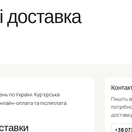
і доставка
Контак
нь по Україні. Кур’єрська
Пишіть 
онлайн-оплата та післяплата.
потрібн
доставку
ставки
+38 07