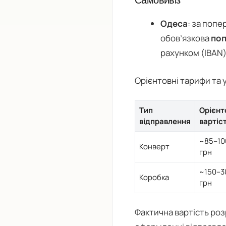
Самовивіз
Одеса
: за поп
обов’язкова
поп
рахунком (IBAN)
Орієнтовні тарифи та 
Тип
Орієнт
відправлення
вартіс
~85–10
Конверт
грн
~150–3
Коробка
грн
Фактична вартість ро