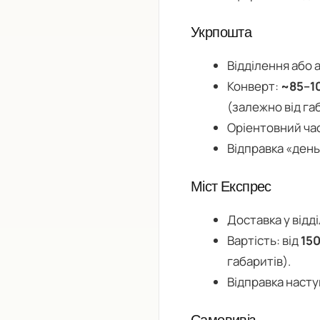
Укрпошта
Відділення або 
Конверт:
~85–1
(залежно від га
Оріентовний ча
Відправка «день
Міст Експрес
Доставка у відд
Вартість: від
150
габаритів).
Відправка насту