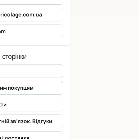
ricolage.com.ua
am
 сторінки
вим покупцям
кти
ній зв’язок. Відгуки
 і доставка