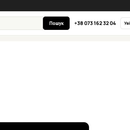
+38 073 162 32 04
Пошук
Ув