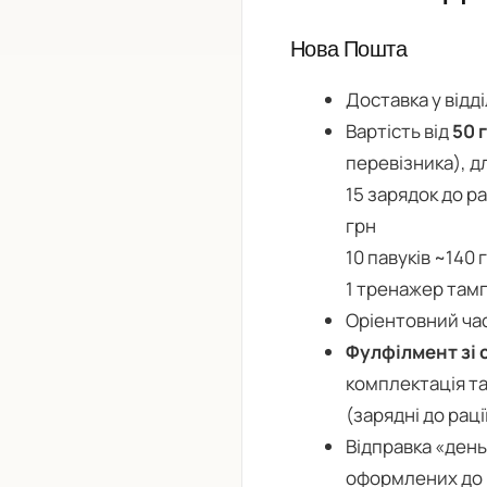
Нова Пошта
Доставка у відд
Вартість від
50 
перевізника), д
15 зарядок до ра
грн
10 павуків ~140 
1 тренажер тамп
Оріентовний ча
Фулфілмент зі 
комплектація та 
(зарядні до раці
Відправка «день
оформлених до