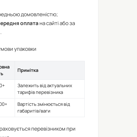
ередньою домовленістю;
ередня оплата
на сайті або за
.
умови упаковки
овна
Примітка
ть
0+
Залежить від актуальних
тарифів перевізника
00+
Вартість змінюється від
габаритів/ваги
зраховується перевізником при