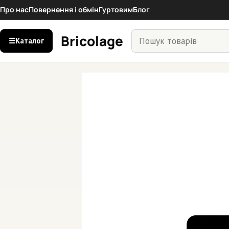
Перейти
Про нас
Повернення і обмін
Гуртовим
Блог
до
вмісту
Пошук
Bricolage
☰
Каталог
товарів