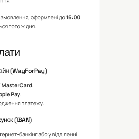
ння.
 замовлення, оформлені до
16:00
,
ся того ж дня.
лати
лайн (WayForPay)
/ MasterCard
.
pple Pay
.
рдження платежу.
хунок (IBAN)
тернет-банкінг або у відділенні