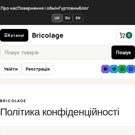
Перейти
Про нас
Повернення і обмін
Гуртовим
Блог
до
вмісту
UK
RU
EN
Bricolage
☰
Каталог
0
Пошук
Пошук
товарів
Увійти
Реєстрація
BRICOLAGE
Політика конфіденційності