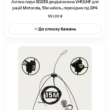
Антена павук SO239 дводіапазонна VHF/UHF для
рацій Motorola, 10м кабель, перехідник під DP4
951,00
₴
До списку бажань